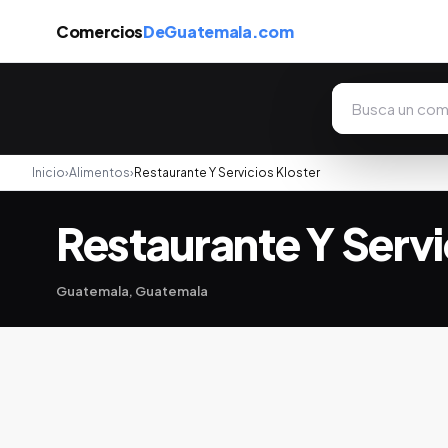
Comercios
DeGuatemala.com
Inicio
›
Alimentos
›
Restaurante Y Servicios Kloster
Restaurante Y Servi
Guatemala, Guatemala