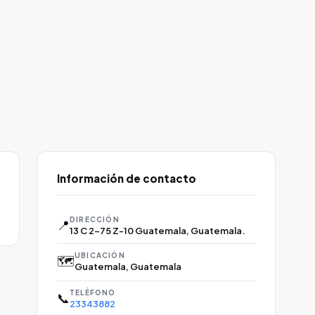
Información de contacto
DIRECCIÓN
📍
13 C 2-75 Z-10 Guatemala, Guatemala.
UBICACIÓN
🗺️
Guatemala, Guatemala
TELÉFONO
📞
23343882