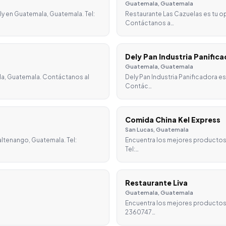
Guatemala, Guatemala
y en Guatemala, Guatemala. Tel:
Restaurante Las Cazuelas es tu o
Contáctanos a…
Dely Pan Industria Panific
Guatemala, Guatemala
la, Guatemala. Contáctanos al
Dely Pan Industria Panificadora e
Contác…
Comida China Kel Express
San Lucas, Guatemala
ltenango, Guatemala. Tel:
Encuentra los mejores productos
Tel:…
Restaurante Liva
Guatemala, Guatemala
Encuentra los mejores productos 
2360747…