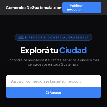
+ Publicar
Comercios
DeGuatemala.com
negocio
🇬🇹 DIRECTORIO COMERCIAL GUATEMALA
Explorá tu
Ciudad
Encontrá los mejores restaurantes, servicios, tiendas y más
cerca de vos en toda Guatemala.
Buscar