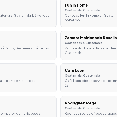
Fun In Home
Guatemala, Guatemala
uatemala, Guatemala. Llámenos al
Conozca Fun In Home en Guatemal
55194765.
Zamora Maldonado Roselia
Coatepeque, Guatemala
osé Pinula, Guatemala. Llámenos
Zamora Maldonado Roselia ofrec
Guatemala…
Café León
Guatemala, Guatemala
álido ambiente tropical.
Café León ofrece servicios de tu
22…
Rodriguez Jorge
Guatemala, Guatemala
nformación comuníquese al
Rodriguez Jorge ofrece servicios