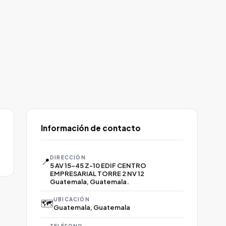
Información de contacto
DIRECCIÓN
📍
5 AV 15-45 Z-10 EDIF CENTRO
EMPRESARIAL TORRE 2 NV 12
Guatemala, Guatemala.
UBICACIÓN
🗺️
Guatemala, Guatemala