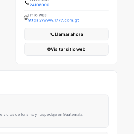
TELÉFONO
📞
24108000
SITIO WEB
🌐
https://www.1777.com.gt
📞 Llamar ahora
🌐 Visitar sitio web
ervicios de turismo y hospedaje en Guatemala,