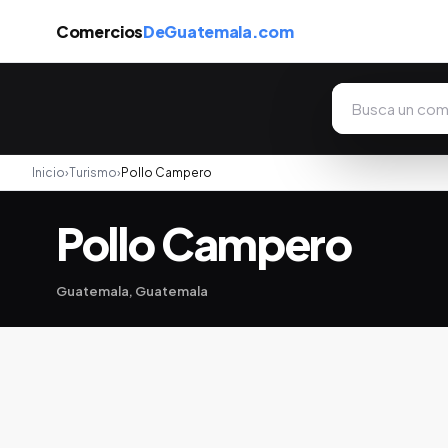
Comercios
DeGuatemala.com
Inicio
›
Turismo
›
Pollo Campero
Pollo Campero
Guatemala, Guatemala