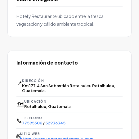
Hotel y Restaurante ubicado entre la fresca
vegetación y cálido ambiente tropical.
Información de contacto
DIRECCIÓN
📍
Km 177.4 San Sebastián Retalhuleu Retalhuleu,
Guatemala.
UBICACIÓN
🗺️
Retalhuleu, Guatemala
TELÉFONO
📞
77595306
/
52936345
SITIO WEB
🌐
https://www.ecoresortsamala.com