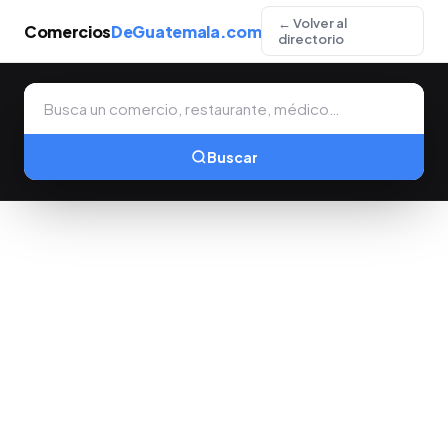
← Volver al
Comercios
DeGuatemala.com
directorio
Buscar