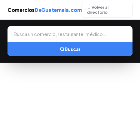
← Volver al
Comercios
DeGuatemala.com
directorio
Buscar