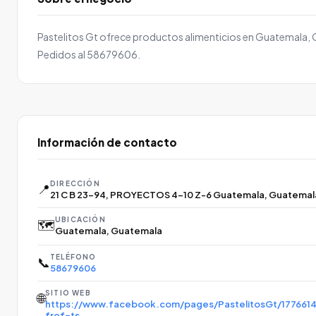
Pastelitos Gt ofrece productos alimenticios en Guatemala,
Pedidos al 58679606.
Información de contacto
DIRECCIÓN
📍
21 C B 23-94, PROYECTOS 4-10 Z-6 Guatemala, Guatemal
UBICACIÓN
🗺️
Guatemala, Guatemala
TELÉFONO
📞
58679606
SITIO WEB
🌐
https://www.facebook.com/pages/PastelitosGt/177661
fref=ts