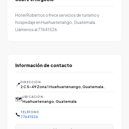
Hotel Robertos ofrece servicios de turismo y
hospedaje en Huehuetenango, Guatemala.
Llámenos al 77641526.
Información de contacto
DIRECCIÓN
📍
2 C 5-49 Zona 1 Huehuetenango, Guatemala.
UBICACIÓN
🗺️
Huehuetenango, Guatemala
TELÉFONO
📞
77641526