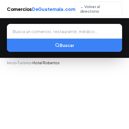
← Volver al
Comercios
DeGuatemala.com
directorio
Buscar
Inicio
›
Turismo
›
Hotel Robertos