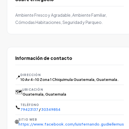
Ambiente Fresco y Agradable, Ambiente Familiar,
Cómodas Habitaciones, Seguridad y Parqueo.
Información de contacto
DIRECCIÓN
📍
10 Av 4-10 Zona 1 Chiquimula Guatemala, Guatemala.
UBICACIÓN
🗺️
Guatemala, Guatemala
TELÉFONO
📞
79423137
/
30349854
SITIO WEB
🌐
https://www.facebook.com/luisfernando.gudiellemus