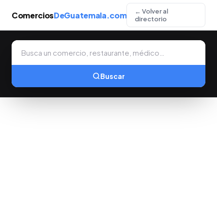
← Volver al
Comercios
DeGuatemala.com
directorio
Buscar