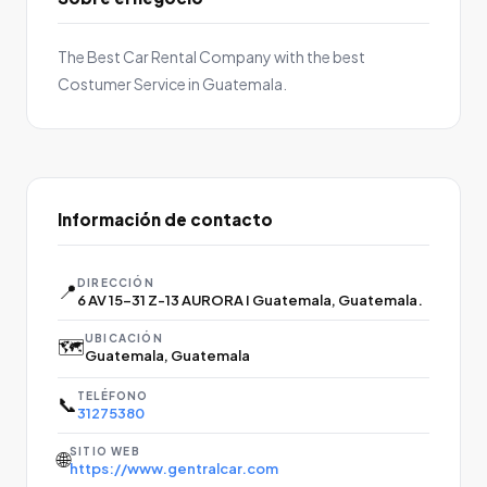
The Best Car Rental Company with the best
Costumer Service in Guatemala.
Información de contacto
DIRECCIÓN
📍
6 AV 15-31 Z-13 AURORA I Guatemala, Guatemala.
UBICACIÓN
🗺️
Guatemala, Guatemala
TELÉFONO
📞
31275380
SITIO WEB
🌐
https://www.gentralcar.com