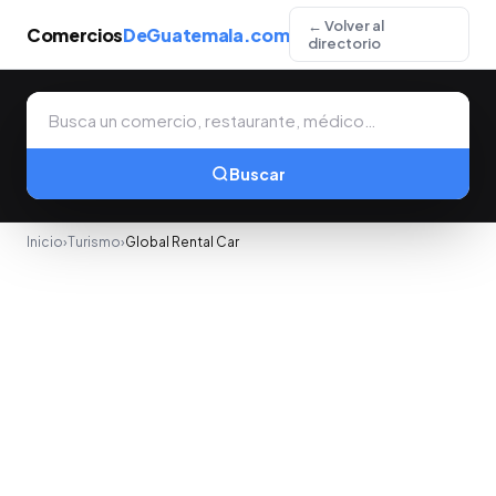
← Volver al
Comercios
DeGuatemala.com
directorio
Buscar
Inicio
›
Turismo
›
Global Rental Car