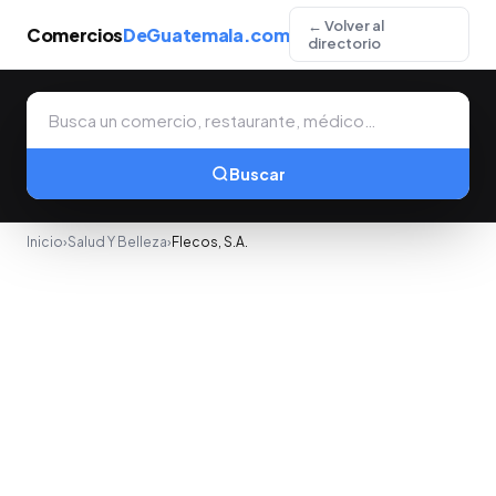
← Volver al
Comercios
DeGuatemala.com
directorio
Buscar
Inicio
›
Salud Y Belleza
›
Flecos, S.A.