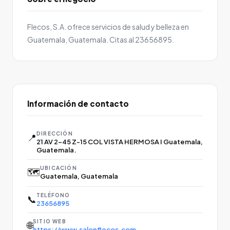
Flecos, S.A. ofrece servicios de salud y belleza en
Guatemala, Guatemala. Citas al 23656895.
Información de contacto
DIRECCIÓN
📍
21 AV 2-45 Z-15 COL VISTA HERMOSA I Guatemala,
Guatemala.
UBICACIÓN
🗺️
Guatemala, Guatemala
TELÉFONO
📞
23656895
SITIO WEB
🌐
https://www.salonflecos.com