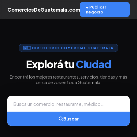
+ Publicar
Comercios
DeGuatemala.com
negocio
🇬🇹 DIRECTORIO COMERCIAL GUATEMALA
Explorá tu
Ciudad
Encontrá los mejores restaurantes, servicios, tiendas y más
cerca de vos en toda Guatemala.
Buscar