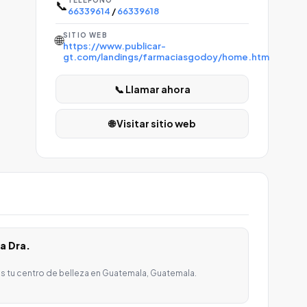
TELÉFONO
📞
66339614
/
66339618
SITIO WEB
🌐
https://www.publicar-
gt.com/landings/farmaciasgodoy/home.htm
📞 Llamar ahora
🌐 Visitar sitio web
a Dra.
s tu centro de belleza en Guatemala, Guatemala.