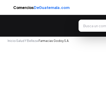
Comercios
DeGuatemala.com
Inicio
›
Salud Y Belleza
›
Farmacias Godoy S.A.