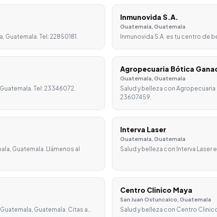
Inmunovida S.A.
Guatemala, Guatemala
, Guatemala. Tel: 22850181.
Inmunovida S.A. es tu centro de 
Agropecuaria Bótica Gana
Guatemala, Guatemala
 Guatemala. Tel: 23346072.
Salud y belleza con Agropecuaria
23607459.
Interva Laser
Guatemala, Guatemala
ala, Guatemala. Llámenos al
Salud y belleza con Interva Laser
Centro Clinico Maya
San Juan Ostuncalco, Guatemala
n Guatemala, Guatemala. Citas a…
Salud y belleza con Centro Clinic