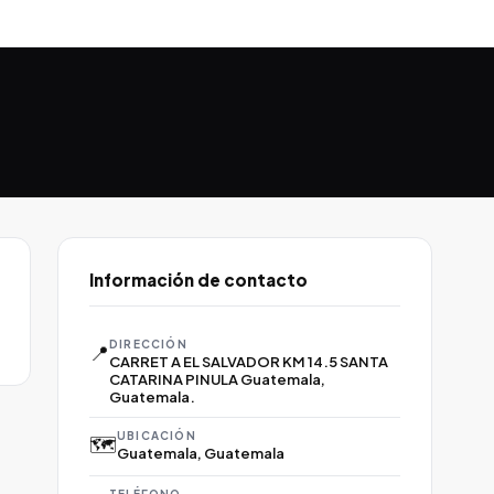
Información de contacto
DIRECCIÓN
📍
CARRET A EL SALVADOR KM 14.5 SANTA
CATARINA PINULA Guatemala,
Guatemala.
UBICACIÓN
🗺️
Guatemala, Guatemala