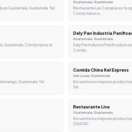
Guatemala, Guatemala
y en Guatemala, Guatemala. Tel:
Restaurante Las Cazuelas es tu o
Contáctanos a…
Dely Pan Industria Panific
Guatemala, Guatemala
la, Guatemala. Contáctanos al
Dely Pan Industria Panificadora e
Contác…
Comida China Kel Express
San Lucas, Guatemala
ltenango, Guatemala. Tel:
Encuentra los mejores productos
Tel:…
Restaurante Liva
Guatemala, Guatemala
Encuentra los mejores productos 
2360747…