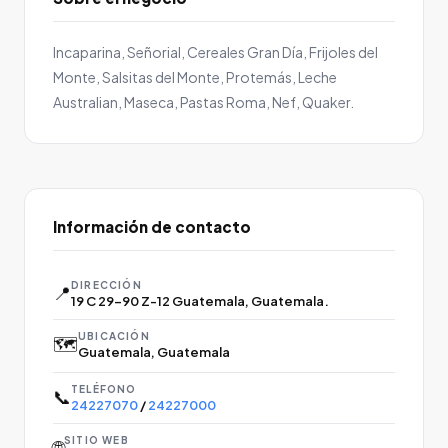
Incaparina, Señorial, Cereales Gran Día, Frijoles del
Monte, Salsitas del Monte, Protemás, Leche
Australian, Maseca, Pastas Roma, Nef, Quaker.
Información de contacto
DIRECCIÓN
📍
19 C 29-90 Z-12 Guatemala, Guatemala.
UBICACIÓN
🗺️
Guatemala, Guatemala
TELÉFONO
📞
24227070
/
24227000
SITIO WEB
🌐