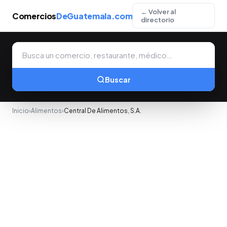
← Volver al
Comercios
DeGuatemala.com
directorio
Buscar
Inicio
›
Alimentos
›
Central De Alimentos, S.A.