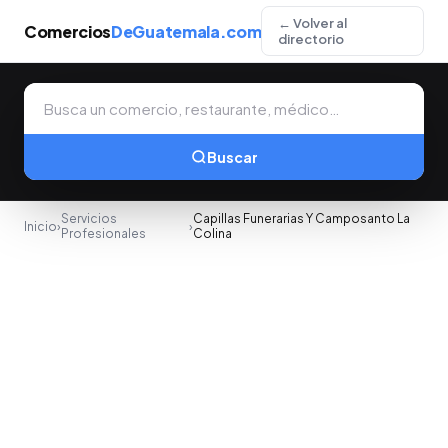
← Volver al
Comercios
DeGuatemala.com
directorio
Buscar
Servicios
Capillas Funerarias Y Camposanto La
Inicio
›
›
Profesionales
Colina