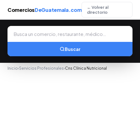
← Volver al
Comercios
DeGuatemala.com
directorio
Buscar
Inicio
›
Servicios Profesionales
›
Cns Clínica Nutricional