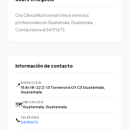
Cns Clínica Nutricional ofrece servicios
profesionales en Guatemala, Guatemala.
Contáctenos al 54191673.
Información de contacto
DIRECCIÓN
📍
15 Av 18-22 Z-13 Torrenova Of C3 Guatemala,
Guatemala.
UBICACIÓN
🗺️
Guatemala, Guatemala
TELÉFONO
📞
54191673