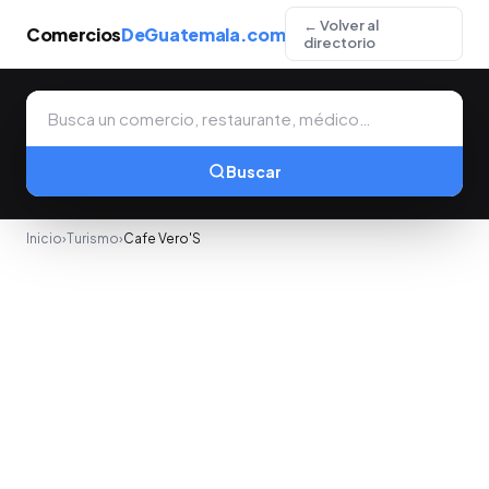
← Volver al
Comercios
DeGuatemala.com
directorio
Buscar
Inicio
›
Turismo
›
Cafe Vero'S