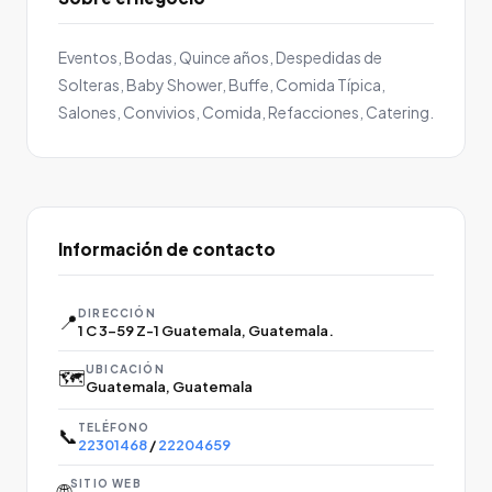
Eventos, Bodas, Quince años, Despedidas de
Solteras, Baby Shower, Buffe, Comida Típica,
Salones, Convivios, Comida, Refacciones, Catering.
Información de contacto
DIRECCIÓN
📍
1 C 3-59 Z-1 Guatemala, Guatemala.
UBICACIÓN
🗺️
Guatemala, Guatemala
TELÉFONO
📞
22301468
/
22204659
SITIO WEB
🌐