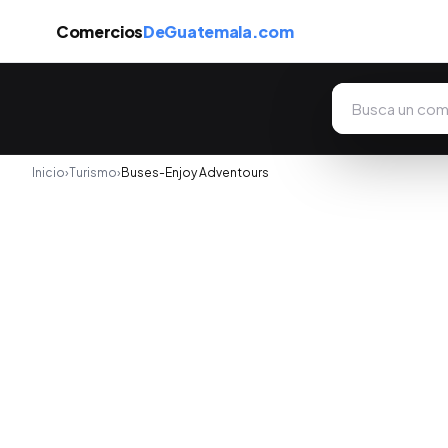
Comercios
DeGuatemala.com
Inicio
›
Turismo
›
Buses-Enjoy Adventours