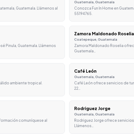
Guatemala, Guatemala
uatemala, Guatemala. Llámenos al
Conozca Fun In Home en Guatemal
55194765.
Zamora Maldonado Roselia
Coatepeque, Guatemala
osé Pinula, Guatemala. Llámenos
Zamora Maldonado Roselia ofrec
Guatemala…
Café León
Guatemala, Guatemala
álido ambiente tropical.
Café León ofrece servicios de tu
22…
Rodriguez Jorge
Guatemala, Guatemala
nformación comuníquese al
Rodriguez Jorge ofrece servicios
Llámenos…