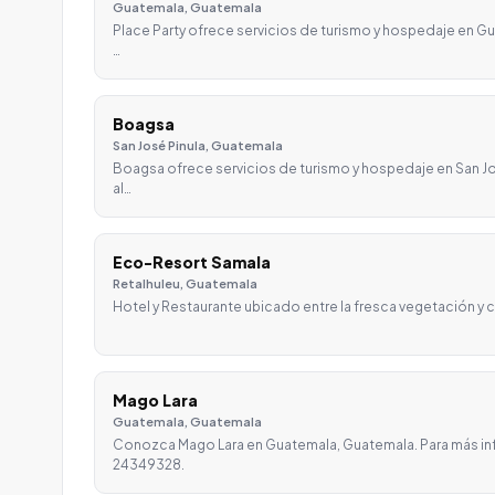
Guatemala, Guatemala
Place Party ofrece servicios de turismo y hospedaje en G
…
Boagsa
San José Pinula, Guatemala
Boagsa ofrece servicios de turismo y hospedaje en San J
al…
Eco-Resort Samala
Retalhuleu, Guatemala
Hotel y Restaurante ubicado entre la fresca vegetación y c
Mago Lara
Guatemala, Guatemala
Conozca Mago Lara en Guatemala, Guatemala. Para más i
24349328.