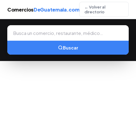
← Volver al
Comercios
DeGuatemala.com
directorio
Buscar