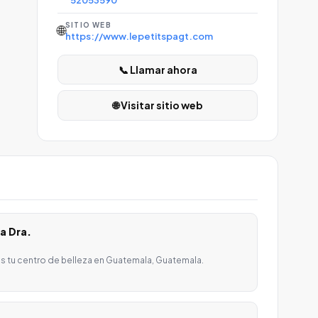
52053590
SITIO WEB
🌐
https://www.lepetitspagt.com
📞 Llamar ahora
🌐 Visitar sitio web
a Dra.
s tu centro de belleza en Guatemala, Guatemala.