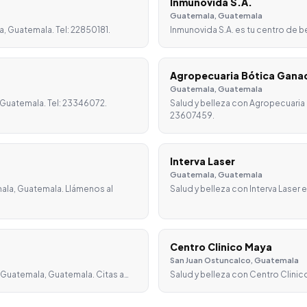
Inmunovida S.A.
Guatemala, Guatemala
, Guatemala. Tel: 22850181.
Inmunovida S.A. es tu centro de 
Agropecuaria Bótica Gana
Guatemala, Guatemala
 Guatemala. Tel: 23346072.
Salud y belleza con Agropecuaria
23607459.
Interva Laser
Guatemala, Guatemala
ala, Guatemala. Llámenos al
Salud y belleza con Interva Laser
Centro Clinico Maya
San Juan Ostuncalco, Guatemala
n Guatemala, Guatemala. Citas a…
Salud y belleza con Centro Clinic