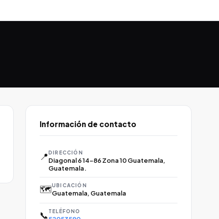
Información de contacto
DIRECCIÓN
📍
Diagonal 6 14-86 Zona 10 Guatemala,
Guatemala.
UBICACIÓN
🗺️
Guatemala, Guatemala
TELÉFONO
📞