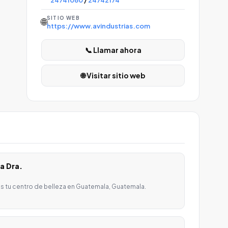
24741060
/
24742174
SITIO WEB
🌐
https://www.avindustrias.com
📞 Llamar ahora
🌐 Visitar sitio web
a Dra.
s tu centro de belleza en Guatemala, Guatemala.