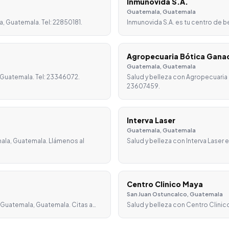
Inmunovida S.A.
Guatemala, Guatemala
, Guatemala. Tel: 22850181.
Inmunovida S.A. es tu centro de 
Agropecuaria Bótica Gana
Guatemala, Guatemala
 Guatemala. Tel: 23346072.
Salud y belleza con Agropecuaria
23607459.
Interva Laser
Guatemala, Guatemala
ala, Guatemala. Llámenos al
Salud y belleza con Interva Laser
Centro Clinico Maya
San Juan Ostuncalco, Guatemala
n Guatemala, Guatemala. Citas a…
Salud y belleza con Centro Clinic