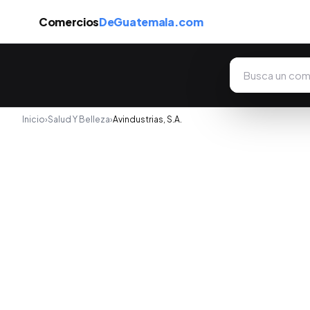
Comercios
DeGuatemala.com
Inicio
›
Salud Y Belleza
›
Avindustrias, S.A.