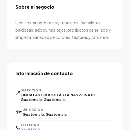
Sobre el negocio
Ladrillos, superblocks y tubulares, fachaletas,
baldosas, adoquines,tejas, productos de sellado y
limpieza, variedad de colores, texturas y tamaños
Información de contacto
DIRECCIÓN
📍
FINCA LAS CRUCES LAS TAPIAS ZONA 18
Guatemala, Guatemala.
UBICACIÓN
🗺️
Guatemala, Guatemala
TELÉFONO
📞
22453500