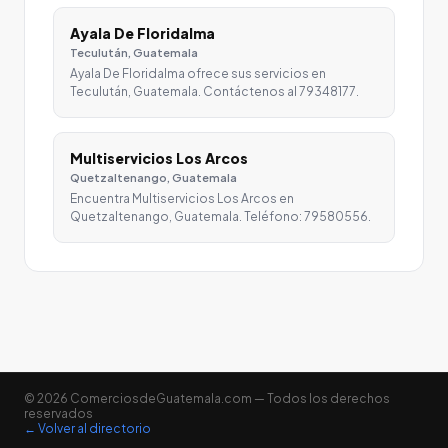
Ayala De Floridalma
Teculután, Guatemala
Ayala De Floridalma ofrece sus servicios en
Teculután, Guatemala. Contáctenos al 79348177.
Multiservicios Los Arcos
Quetzaltenango, Guatemala
Encuentra Multiservicios Los Arcos en
Quetzaltenango, Guatemala. Teléfono: 79580556.
© 2026 ComerciosdeGuatemala.com — Todos los derechos
reservados
← Volver al directorio