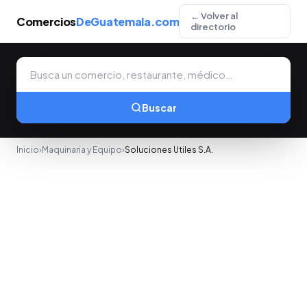
← Volver al
Comercios
DeGuatemala.com
directorio
Buscar
Inicio
›
Maquinaria y Equipo
›
Soluciones Utiles S.A.