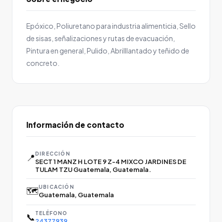
Epóxico, Poliuretano para industria alimenticia, Sello
de sisas, señalizaciones y rutas de evacuación,
Pintura en general, Pulido, Abrilllantado y teñido de
concreto.
Información de contacto
DIRECCIÓN
📍
SECT 1 MANZ H LOTE 9 Z-4 MIXCO JARDINES DE
TULAM TZU Guatemala, Guatemala.
UBICACIÓN
🗺️
Guatemala, Guatemala
TELÉFONO
📞
24377939