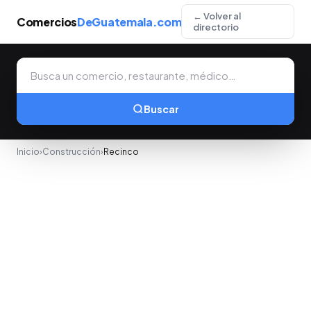
← Volver al
Comercios
DeGuatemala.com
directorio
Buscar
Inicio
›
Construcción
›
Recinco