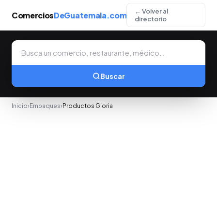
← Volver al
Comercios
DeGuatemala.com
directorio
Buscar
Inicio
›
Empaques
›
Productos Gloria