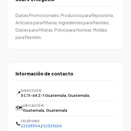
Dulces Promocionales, Productos para Repostería,
Artículos para Piñatas, Ingredientes para Pasteles,
Dulces para Piñatas, Polvo para Hornear, Moldes
para Pasteles.
Información de contacto
DIRECCIÓN
📍
5 C 11-64 Z-1 Guatemala, Guatemala.
UBICACIÓN
🗺️
Guatemala, Guatemala
TELÉFONO
📞
22328304
/
22323626