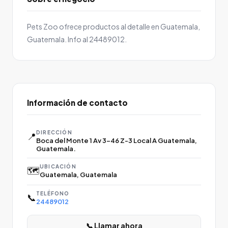
Pets Zoo ofrece productos al detalle en Guatemala,
Guatemala. Info al 24489012.
Información de contacto
DIRECCIÓN
📍
Boca del Monte 1 Av 3-46 Z-3 Local A Guatemala,
Guatemala.
UBICACIÓN
🗺️
Guatemala, Guatemala
TELÉFONO
📞
24489012
📞 Llamar ahora