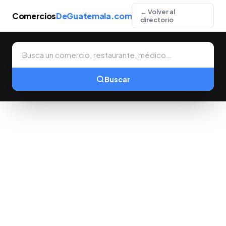
← Volver al
Comercios
DeGuatemala.com
directorio
Buscar