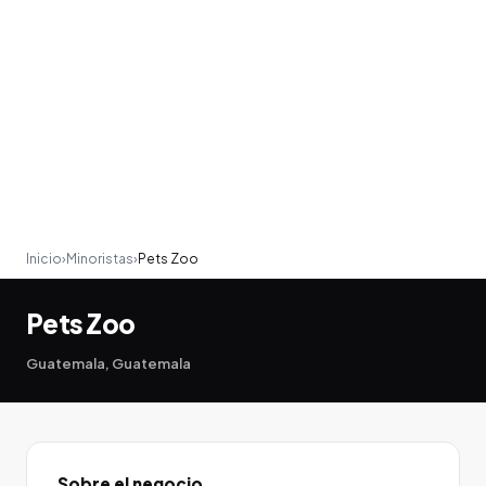
Inicio
›
Minoristas
›
Pets Zoo
Pets Zoo
Guatemala, Guatemala
Sobre el negocio