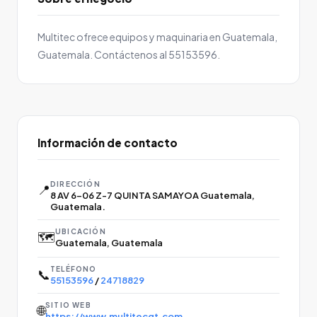
Multitec ofrece equipos y maquinaria en Guatemala,
Guatemala. Contáctenos al 55153596.
Información de contacto
DIRECCIÓN
📍
8 AV 6-06 Z-7 QUINTA SAMAYOA Guatemala,
Guatemala.
UBICACIÓN
🗺️
Guatemala, Guatemala
TELÉFONO
📞
55153596
/
24718829
SITIO WEB
🌐
https://www.multitecgt.com