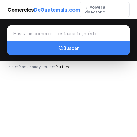
← Volver al
Comercios
DeGuatemala.com
directorio
Buscar
Inicio
›
Maquinaria y Equipo
›
Multitec