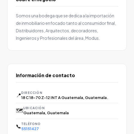
Somos una bodega que se dedica a la importación
de inmobiliario enfocado tanto al consumidor final,
Distribuidores, Arquitectos, decoradores,
Ingenieros y Profesionales del área, Modus.
Información de contacto
DIRECCIÓN
📍
18 C 18-70 Z-12 INT A Guatemala, Guatemala.
UBICACIÓN
🗺️
Guatemala, Guatemala
TELÉFONO
📞
55151427