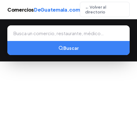
← Volver al
Comercios
DeGuatemala.com
directorio
Buscar