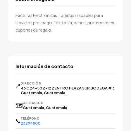
Facturas Electrónicas, Tarjetas raspables para
servicios pre-pago, Telefonía, banca, promociones,
cupones de regalo.
Información de contacto
DIRECCIÓN
📍
46 C 24-50 Z-12 ZENTRO PLAZA SUR BODEGA # 3
Guatemala, Guatemala.
UBICACIÓN
🗺️
Guatemala, Guatemala
TELÉFONO
📞
23294800