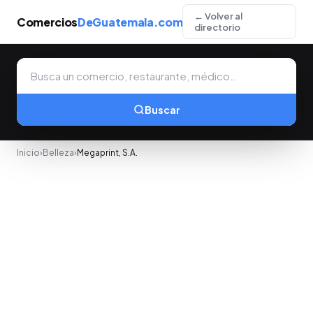
← Volver al
Comercios
DeGuatemala.com
directorio
Buscar
Inicio
›
Belleza
›
Megaprint, S.A.