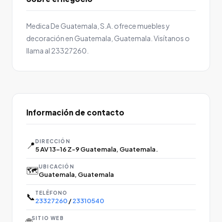
Medica De Guatemala, S.A. ofrece muebles y
decoración en Guatemala, Guatemala. Visítanos o
llama al 23327260.
Información de contacto
DIRECCIÓN
📍
5 AV 13-16 Z-9 Guatemala, Guatemala.
UBICACIÓN
🗺️
Guatemala, Guatemala
TELÉFONO
📞
23327260
/
23310540
SITIO WEB
🌐