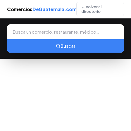
← Volver al
Comercios
DeGuatemala.com
directorio
Buscar