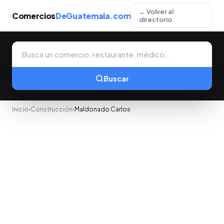
← Volver al
Comercios
DeGuatemala.com
directorio
Buscar
Inicio
›
Construcción
›
Maldonado Carlos