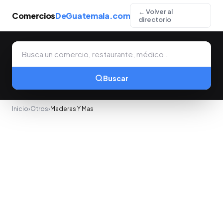
← Volver al
Comercios
DeGuatemala.com
directorio
Buscar
Inicio
›
Otros
›
Maderas Y Mas