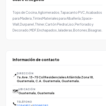
Tops de Cocina,Aglomerados,Tapacanto PVC,Acabados
para Madera,TintesMateriales para Albañería,Space-
Wall,Durpanel,Thiner,Cartón Piedra Liso,Perforado y
Decorado,MDF,Enchapados,Jaladeras,Botones,Bisagras.
Información de contacto
DIRECCIÓN
📍
7a.Ave. 13-75 Col Residenciales Atlántida Zona 18,
Guatemala, C.A. Guatemala, Guatemala.
UBICACIÓN
🗺️
Guatemala, Guatemala
TELÉFONO
📞
22561812
/
53095292