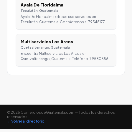
Ayala De Floridalma
Teculután, Guatemala
Ayala De Floridalma ofrece sus servicios en
Teculután, Guatemala. Contáctenos al 79348177.
Multiservicios Los Arcos
Quetzaltenango, Guatemala
Encuentra Multiservicios Los Arcos en
Quetzaltenango, Guatemala. Teléfono: 79580556.
© 2026 ComerciosdeGuatemala.com — Todos los derechos
reservados
← Volver al directorio