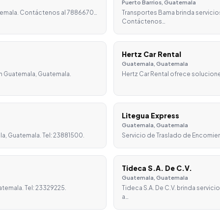
Puerto Barrios, Guatemala
uatemala. Contáctenos al 7886670…
Transportes Bama brinda servicio
Contáctenos…
Hertz Car Rental
Guatemala, Guatemala
en Guatemala, Guatemala.
Hertz Car Rental ofrece solucion
Litegua Express
Guatemala, Guatemala
a, Guatemala. Tel: 23881500.
Servicio de Traslado de Encomiend
Tideca S.A. De C.V.
Guatemala, Guatemala
atemala. Tel: 23329225.
Tideca S.A. De C.V. brinda servi
a…