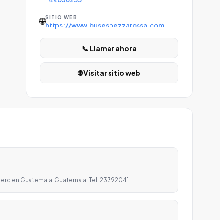
44036255
SITIO WEB
🌐
https://www.busespezzarossa.com
📞 Llamar ahora
🌐 Visitar sitio web
merc en Guatemala, Guatemala. Tel: 23392041.