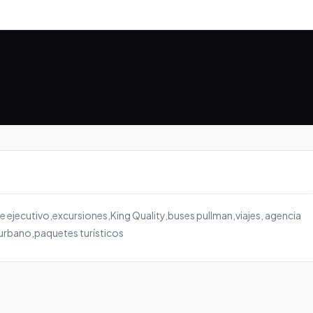
e ejecutivo,excursiones,King Quality,buses pullman,viajes, agencia
aurbano,paquetes turísticos