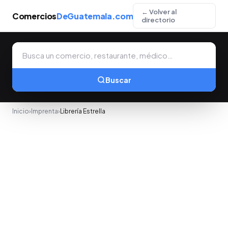
← Volver al
Comercios
DeGuatemala.com
directorio
Buscar
Inicio
›
Imprenta
›
Librería Estrella