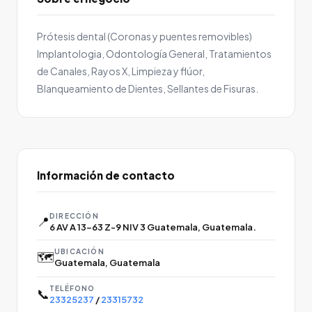
Prótesis dental (Coronas y puentes removibles)
Implantologia, Odontología General, Tratamientos
de Canales, Rayos X, Limpieza y flúor,
Blanqueamiento de Dientes, Sellantes de Fisuras.
Información de contacto
DIRECCIÓN
📍
6 AV A 13-63 Z-9 NIV 3 Guatemala, Guatemala.
UBICACIÓN
🗺️
Guatemala, Guatemala
TELÉFONO
📞
23325237
/
23315732