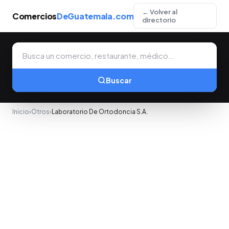
← Volver al
Comercios
DeGuatemala.com
directorio
Buscar
Inicio
›
Otros
›
Laboratorio De Ortodoncia S.A.