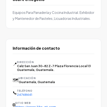
Equipos Para Panadería y Cocina Industrial. Exhibidor
y Mantenedor de Pasteles, Licuadoras Industriales.
Información de contacto
DIRECCIÓN
📍
Calz San Juan 30-82 Z-7 Plaza Florencia Local 13
Guatemala, Guatemala.
UBICACIÓN
🗺️
Guatemala, Guatemala
TELÉFONO
📞
24748441
SITIO WEB
🌐
https://www.kbs-gt.com