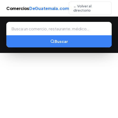
← Volver al
Comercios
DeGuatemala.com
directorio
Buscar