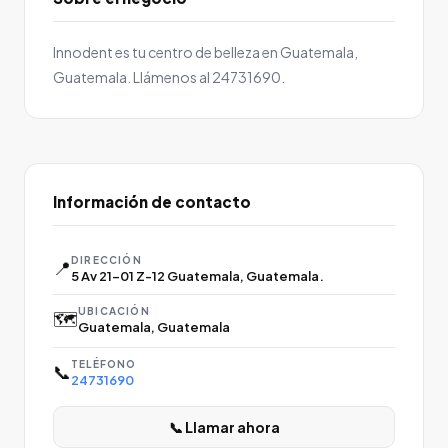
Innodent es tu centro de belleza en Guatemala,
Guatemala. Llámenos al 24731690.
Información de contacto
DIRECCIÓN
📍
5 Av 21-01 Z-12 Guatemala, Guatemala.
UBICACIÓN
🗺️
Guatemala, Guatemala
TELÉFONO
📞
24731690
📞 Llamar ahora