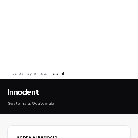
Inicio
›
Salud y Belleza
›
Innodent
Innodent
Guatemala, Guatemala
Sobre el negocio