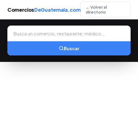
← Volver al
Comercios
DeGuatemala.com
directorio
Buscar