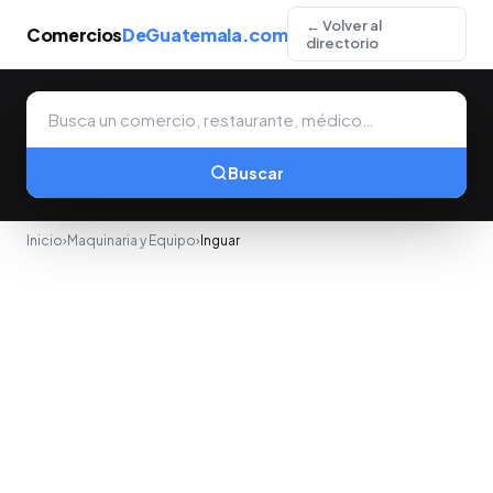
← Volver al
Comercios
DeGuatemala.com
directorio
Buscar
Inicio
›
Maquinaria y Equipo
›
Inguar