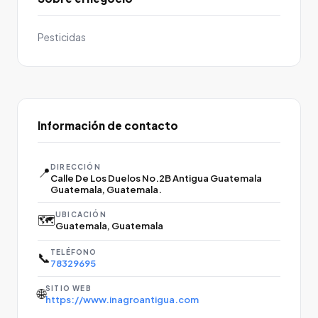
Pesticidas
Información de contacto
DIRECCIÓN
📍
Calle De Los Duelos No.2B Antigua Guatemala
Guatemala, Guatemala.
UBICACIÓN
🗺️
Guatemala, Guatemala
TELÉFONO
📞
78329695
SITIO WEB
🌐
https://www.inagroantigua.com