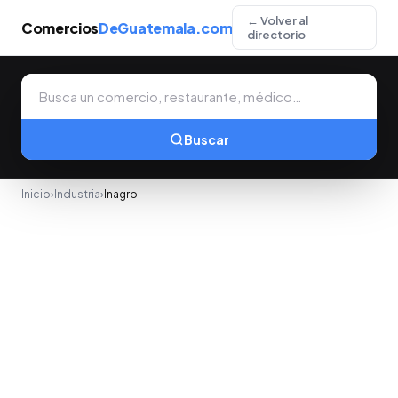
← Volver al
Comercios
DeGuatemala.com
directorio
Buscar
Inicio
›
Industria
›
Inagro