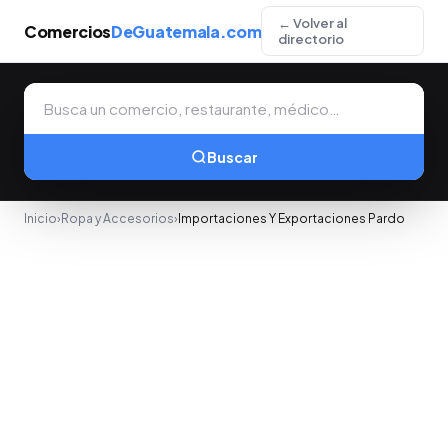
← Volver al
Comercios
DeGuatemala.com
directorio
Buscar
Inicio
›
Ropa y Accesorios
›
Importaciones Y Exportaciones Pardo