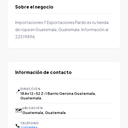
Sobre el negocio
Importaciones Y Exportaciones Pardo es tu tienda
de ropa en Guatemala, Guatemala. Información al
22519896.
Información de contacto
DIRECCIÓN
📍
18 Av 12-52 Z-1 Barrio Gerona Guatemala,
Guatemala.
UBICACIÓN
🗺️
Guatemala, Guatemala
TELÉFONO
📞
22519896