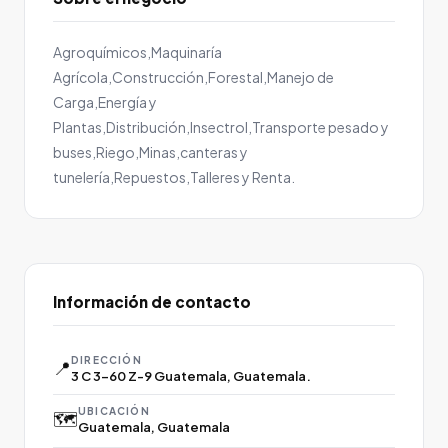
Agroquímicos,Maquinaría
Agrícola,Construcción,Forestal,Manejo de
Carga,Energía y
Plantas,Distribución,Insectrol,Transporte pesado y
buses,Riego,Minas,canteras y
tunelería,Repuestos,Talleres y Renta.
Información de contacto
DIRECCIÓN
📍
3 C 3-60 Z-9 Guatemala, Guatemala.
UBICACIÓN
🗺️
Guatemala, Guatemala