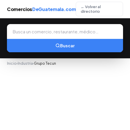
← Volver al
Comercios
DeGuatemala.com
directorio
Buscar
Inicio
›
Industria
›
Grupo Tecun