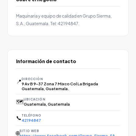
Maquinaria y equipo de calidad en Grupo Sierma,
S.A., Guatemala. Tel: 42194847.
Información de contacto
DIRECCIÓN
📍
9 Av B 9-37 Zona 7 Mixco Col La Brigada
Guatemala, Guatemala.
UBICACIÓN
🗺️
Guatemala, Guatemala
TELÉFONO
📞
42194847
SITIO WEB
🌐
https://www.facebook.com/Grupo-Sierma-SA-