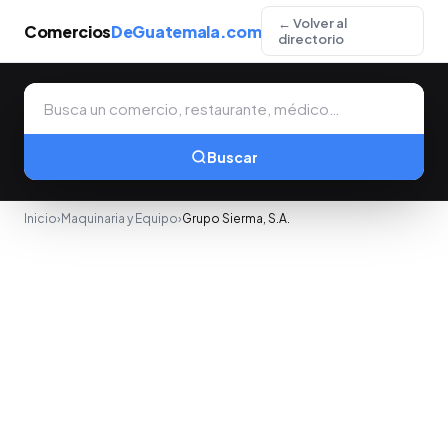
← Volver al
Comercios
DeGuatemala.com
directorio
Buscar
Inicio
›
Maquinaria y Equipo
›
Grupo Sierma, S.A.