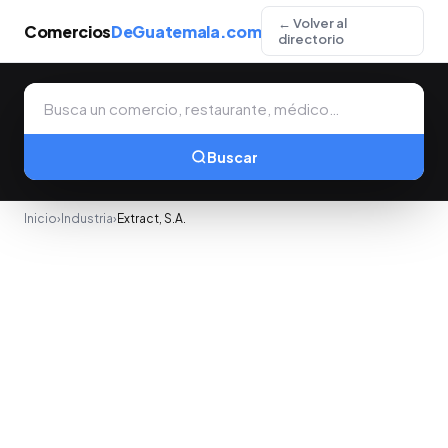
← Volver al
Comercios
DeGuatemala.com
directorio
Buscar
Inicio
›
Industria
›
Extract, S.A.