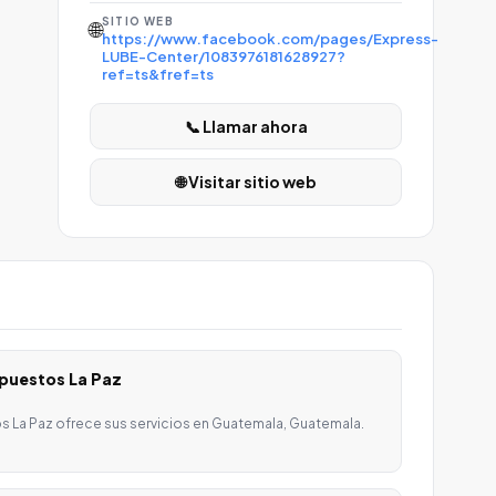
SITIO WEB
🌐
https://www.facebook.com/pages/Express-
LUBE-Center/1083976181628927?
ref=ts&fref=ts
📞 Llamar ahora
🌐 Visitar sitio web
epuestos La Paz
os La Paz ofrece sus servicios en Guatemala, Guatemala.