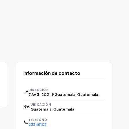
Información de contacto
DIRECCIÓN
📍
7 AV 3-20 Z-9 Guatemala, Guatemala.
UBICACIÓN
🗺️
Guatemala, Guatemala
TELÉFONO
📞
23345103