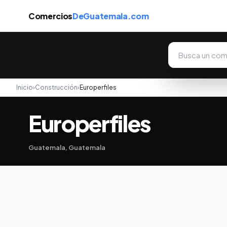
Comercios
DeGuatemala.com
Inicio
›
Construcción
›
Europerfiles
Europerfiles
Guatemala, Guatemala