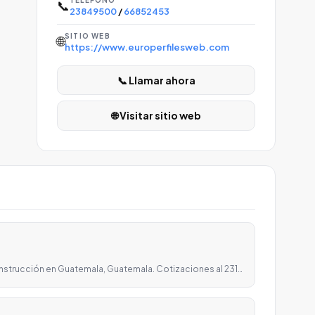
TELÉFONO
📞
23849500
/
66852453
SITIO WEB
🌐
https://www.europerfilesweb.com
📞 Llamar ahora
🌐 Visitar sitio web
onstrucción en Guatemala, Guatemala. Cotizaciones al 231…