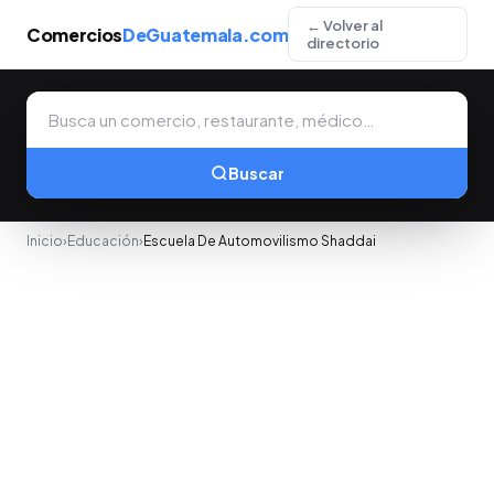
← Volver al
Comercios
DeGuatemala.com
directorio
Buscar
Inicio
›
Educación
›
Escuela De Automovilismo Shaddai