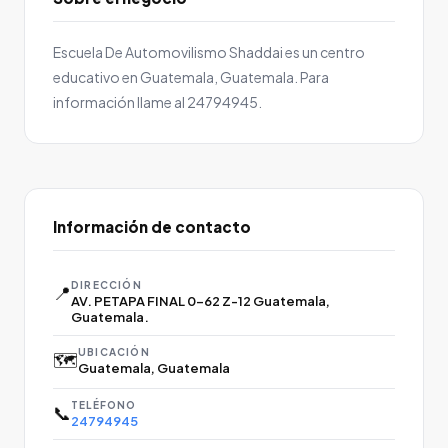
Escuela De Automovilismo Shaddai es un centro
educativo en Guatemala, Guatemala. Para
información llame al 24794945.
Información de contacto
DIRECCIÓN
📍
AV. PETAPA FINAL 0-62 Z-12 Guatemala,
Guatemala.
UBICACIÓN
🗺️
Guatemala, Guatemala
TELÉFONO
📞
24794945