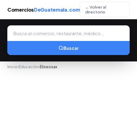
← Volver al
Comercios
DeGuatemala.com
directorio
Buscar
Inicio
›
Educación
›
Eliseosax