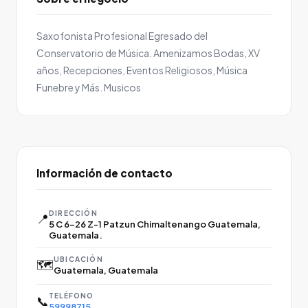
Saxofonista Profesional Egresado del
Conservatorio de Música. Amenizamos Bodas, XV
años, Recepciones, Eventos Religiosos, Música
Funebre y Más. Musicos
Información de contacto
DIRECCIÓN
📍
5 C 6-26 Z-1 Patzun Chimaltenango Guatemala,
Guatemala.
UBICACIÓN
🗺️
Guatemala, Guatemala
TELÉFONO
📞
59998715