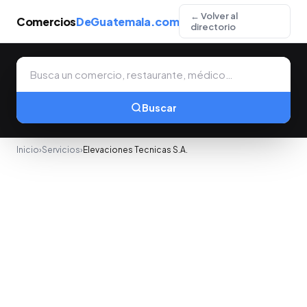
← Volver al
Comercios
DeGuatemala.com
directorio
Buscar
Inicio
›
Servicios
›
Elevaciones Tecnicas S.A.