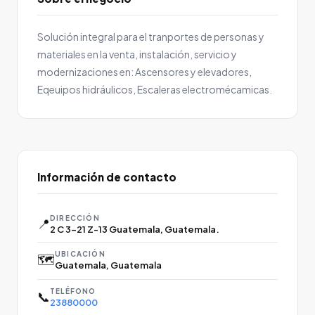
Solución integral para el tranportes de personas y
materiales en la venta, instalación, servicio y
modernizaciones en: Ascensores y elevadores,
Eqeuipos hidráulicos, Escaleras electromécamicas.
Información de contacto
DIRECCIÓN
📍
2 C 3-21 Z-13 Guatemala, Guatemala.
UBICACIÓN
🗺️
Guatemala, Guatemala
TELÉFONO
📞
23880000