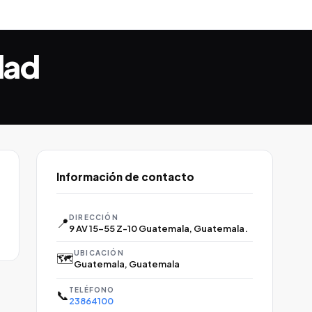
dad
Información de contacto
DIRECCIÓN
📍
9 AV 15-55 Z-10 Guatemala, Guatemala.
UBICACIÓN
🗺️
Guatemala, Guatemala
TELÉFONO
📞
23864100