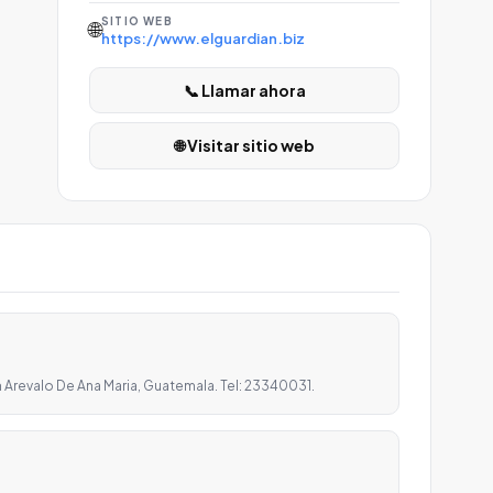
SITIO WEB
🌐
https://www.elguardian.biz
📞 Llamar ahora
🌐 Visitar sitio web
 Arevalo De Ana Maria, Guatemala. Tel: 23340031.