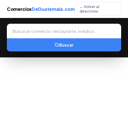
← Volver al
Comercios
DeGuatemala.com
directorio
Buscar