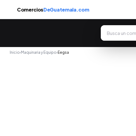
Comercios
DeGuatemala.com
Inicio
›
Maquinaria y Equipo
›
Eegsa