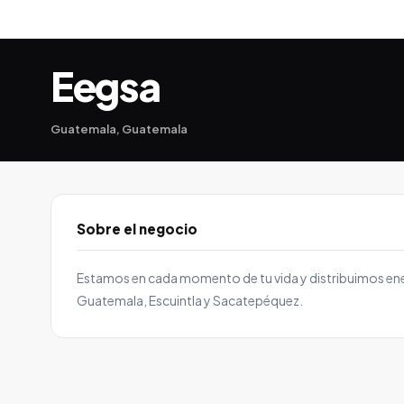
Eegsa
Guatemala, Guatemala
Sobre el negocio
Estamos en cada momento de tu vida y distribuimos energ
Guatemala, Escuintla y Sacatepéquez.