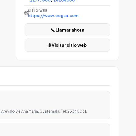
22777000
/
24204000
SITIO WEB
🌐
https://www.eegsa.com
📞 Llamar ahora
🌐 Visitar sitio web
 Arevalo De Ana Maria, Guatemala. Tel: 23340031.